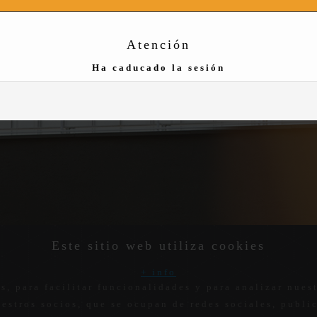
Atención
Ha caducado la sesión
Este sitio web utiliza cookies
+ info
s, para facilitar funcionalidades y para analizar nue
uestros socios, que se ocupan de redes sociales, publi