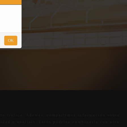
OK
stro tráfico. Además, compartimos información sobre
cidad y análisis. Estos podrían combinarla con otra